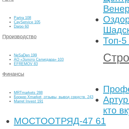
Вене
Оздор
Partra
108
CayService
105
Darpo
60
Шадск
Производство
Топ-5
Стро
NeSaDen
199
АО «Золото Селигдара»
103
EFREMOV
83
Финансы
Проф
MRTmarkets
288
Артур
Брокер Xmarket, отзывы, вывод средств.
243
Marret Invest
191
кто в
МОСТООТРЯД-47
61