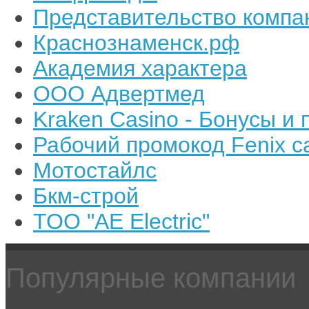
Представительство компа
Краснознаменск.рф
Академия характера
ООО Адвертмед
Kraken Casino - Бонусы и
Рабочий промокод Fenix c
Мотостайлс
Бкм-строй
ТОО "AE Electric"
Популярные компании