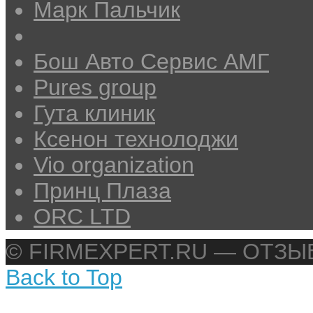
Марк Пальчик
Бош Авто Сервис АМГ
Pures group
Гута клиник
Ксенон технолоджи
Vio organization
Принц Плаза
ORC LTD
© FIRMEXPERT.RU — ОТЗ
Back to Top