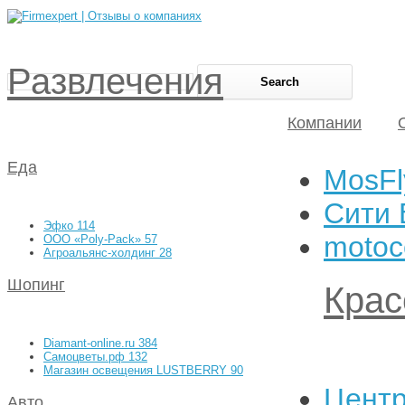
Развлечения
Компании
Еда
MosFl
Сити 
Эфко
114
motoc
ООО «Poly-Pack»
57
Агроальянс-холдинг
28
Шопинг
Крас
Diamant-online.ru
384
Самоцветы.рф
132
Магазин освещения LUSTBERRY
90
Центр
Авто