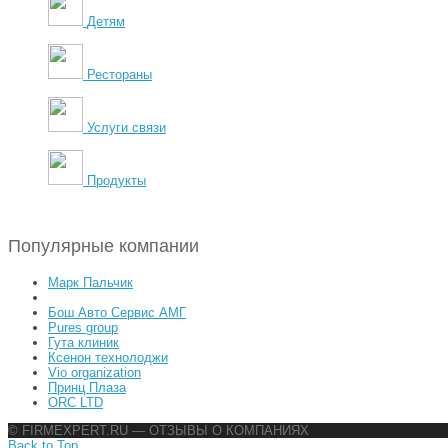
Детям
Рестораны
Услуги связи
Продукты
Популярные компании
Марк Пальчик
Бош Авто Сервис АМГ
Pures group
Гута клиник
Ксенон технолоджи
Vio organization
Принц Плаза
ORC LTD
© FIRMEXPERT.RU — ОТЗЫВЫ О КОМПАНИЯХ
Back to Top