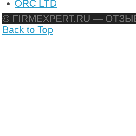
ORC LTD
© FIRMEXPERT.RU — ОТЗ
Back to Top