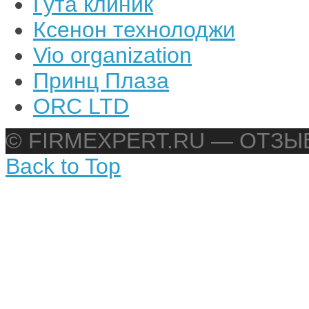
Гута клиник
Ксенон технолоджи
Vio organization
Принц Плаза
ORC LTD
© FIRMEXPERT.RU — ОТЗ
Back to Top