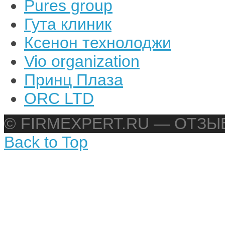
Pures group
Гута клиник
Ксенон технолоджи
Vio organization
Принц Плаза
ORC LTD
© FIRMEXPERT.RU — ОТЗ
Back to Top