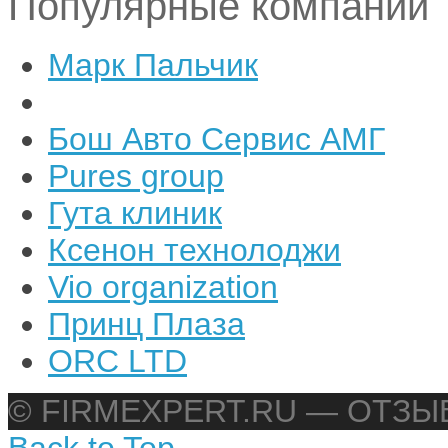
Популярные компании
Марк Пальчик
Бош Авто Сервис АМГ
Pures group
Гута клиник
Ксенон технолоджи
Vio organization
Принц Плаза
ORC LTD
© FIRMEXPERT.RU — ОТЗ
Back to Top