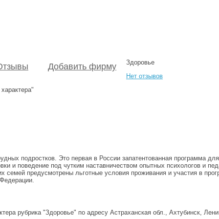
Здоровье
Отзывы
Добавить фирму
Нет отзывов
 характера"
рудных подростков. Это первая в России запатентованная программа дл
овки и поведение под чутким наставничеством опытных психологов и пе
х семей предусмотрены льготные условия проживания и участия в прог
 Федерации.
тера рубрика "Здоровье" по адресу Астраханская обл., Ахтубинск, Лени