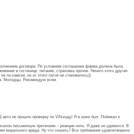
выполнением договора. По условиям соглашения фирма должна была
ивание в гостинице, питание, страховка прочее. Ничего этого другая
е по-хамски, но от этого легче не становилось)).
да. Молодцы. Рекомендую всем.
Д авто не прошло проверку по VIN-коду! Я в шоке был. Побежал к
осалон письменную претензию – реакции ноль. Я даже не удивился. В
ния морального вреда. Ну что сказать? Все требования удовлетворили.