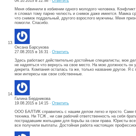
04.10.2015 в 22:58 ·
Ответить
Меня обвинили в избиении одного молодого человека. Конфликт 
я сломал тому парню челюсть и снимок даже имеется. Мамка ср
что снимок поддельный, другого взрослого мужчины. Меня призн
помогли. Спасибо.
Оксана Барсукова
27.08.2015 в 16:31 ·
Ответить
Здесь работают действительно достойные специалисты, мое дело
не надеяться что вернусь на свое место. На мою должность он у
декрета. Компания осталась та же, только название другое. Я 
мои интересы как свои собственные.
Галина Бердникова
19.08.2015 в 14:15 ·
Ответить
ООО БАЛТИК справились с нашим делом легко и просто. Сами бы
техника. Ни ТСЖ , ни сам рабочий ответственность на себя бра
пострадавшим жильцами для борьбы за свои права. Юристы все 
все получили выплаты. Достойная работа настоящих профессион