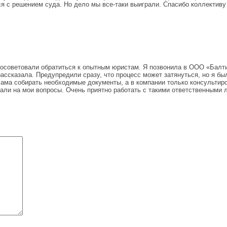
ься с решением суда. Но дело мы все-таки выиграли. Спасибо коллектив
посоветовали обратиться к опытным юристам. Я позвонила в ООО «Балт
ссказала. Предупредили сразу, что процесс может затянуться, но я был
 сама собирать необходимые документы, а в компании только консультир
ечали на мои вопросы. Очень приятно работать с такими ответственными