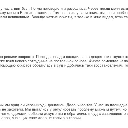
у нас с ним был. Но мы поговорили и разошлись. Через месяц меня вызы
азу меня в Балтик потащила. Там нас выслушали внимательно и пообеща
али невиновным. Вообще четкие юристы, я только в кино видел, чтоб так
 решили запросто. Полгода назад я находилась в декретном отпуске по 
же взял нового сотрудника на постоянной основе. Фирма поменяла назва
с помощью юристов обратилась в суд и добилась таки восстановления. 
 мы вряд ли чего-нибудь добились. Дело было так. У нас на площадке р
ть не захотели. Мы пытались у регулировать проблему мирным путем, но 
четко сделали, собрали документы и обратились в суд с заявлением о 
алов, знающих свое дело не только в теории.