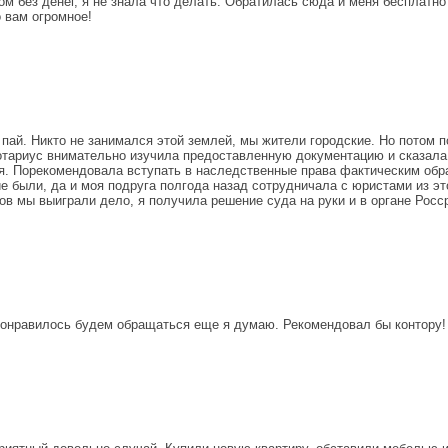
м без денег, я не знала что делать. Обратилась сюда и меня бесплатно
о вам огромное!
ай. Никто не занимался этой землей, мы жители городские. Но потом по
тариус внимательно изучила предоставленную документацию и сказала,
я. Порекомендовала вступать в наследственные права фактическим обра
 были, да и моя подруга полгода назад сотрудничала с юристами из это
ов мы выиграли дело, я получила решение суда на руки и в органе Рос
понравилось будем обращаться еще я думаю. Рекомендовал бы контору!