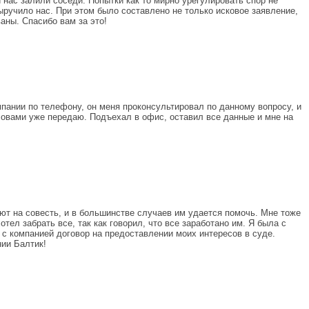
нас залили соседи. Попытки как то мирно урегулировать спор не
ручило нас. При этом было составлено не только исковое заявление,
аны. Спасибо вам за это!
пании по телефону, он меня проконсультировал по данному вопросу, и
 словами уже передаю. Подъехал в офис, оставил все данные и мне на
ют на совесть, и в большинстве случаев им удается помочь. Мне тоже
ел забрать все, так как говорил, что все заработано им. Я была с
 с компанией договор на предоставлении моих интересов в суде.
нии Балтик!