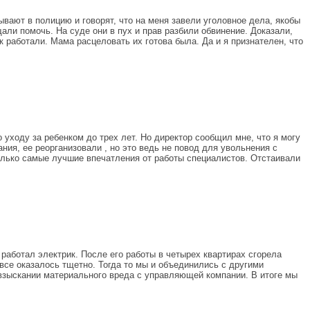
вают в полицию и говорят, что на меня завели уголовное дела, якобы
ли помочь. На суде они в пух и прав разбили обвинение. Доказали,
 работали. Мама расцеловать их готова была. Да и я признателен, что
уходу за ребенком до трех лет. Но директор сообщил мне, что я могу
ния, ее реорганизовали , но это ведь не повод для увольнения с
Только самые лучшие впечатления от работы специалистов. Отстаивали
аботал электрик. После его работы в четырех квартирах сгорела
все оказалось тщетно. Тогда то мы и объединились с другими
взыскании материального вреда с управляющей компании. В итоге мы