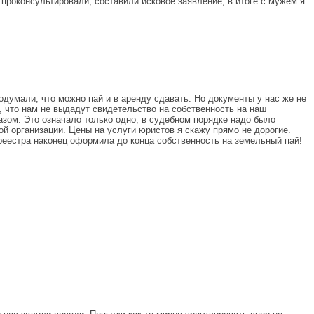
 проконсультировали, составили исковое заявление, в итоге с мужем я
думали, что можно пай и в аренду сдавать. Но документы у нас же не
 что нам не выдадут свидетельство на собственность на наш
зом. Это означало только одно, в судебном порядке надо было
й организации. Цены на услуги юристов я скажу прямо не дорогие.
среестра наконец оформила до конца собственность на земельный пай!