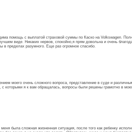
дима помощь с выплатой страховой суммы по Каско на Volkswagen. Пол
лучшем виде. Никаких нервов, спокойно,я прям довольна и очень благо
ны в пределах разумного. Еще раз огромное спасибо.
нием моего очень сложного вопроса, представление в суде и различны
 с которыми я к вам обращалась, вопросы были решены грамотно в мою 
 меня была сложная жизненная ситуация, после того как ребенку исполни