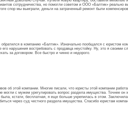
иятный довольно случай. Купили новую квартиру, обставили мебелью и 
иантов сотрудничества, но помогли советом и ООО «Балтик» реально вы
тоге спор мы выиграли, деньги на затраченный ремонт были компенсиров
 я обратился в компанию «Балтик». Изначально пообщался с юристом ком
чае его нарушения востребовать с продавца неустойку. Ну, это я своими
хать за договором. Все быстро и чинно и недорого.
ов об этой компании. Многие писали, что юристы этой компании работа
 могли с мужем урегулировать вопрос раздела имущества. Точнее он хот
 была, кстати, бесплатная, я еще больше укрепилась в этом. Заключила
обиться через суд честного раздела имущества. Спасибо юристам компа