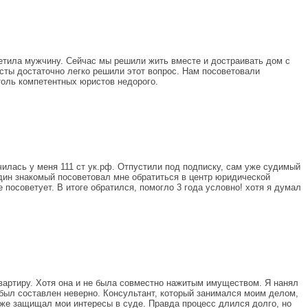
третила мужчину. Сейчас мы решили жить вместе и достраивать дом с
сты достаточно легко решили этот вопрос. Нам посоветовали
толь компетентных юристов недорого.
чилась у меня 111 ст ук.рф. Отпустили под подписку, сам уже судимый
один знакомый посоветовал мне обратиться в центр юридической
 посоветует. В итоге обратился, помогло 3 года условно! хотя я думал
вартиру. Хотя она и не была совместно нажитым имуществом. Я нанял
 был составлен неверно. Консультант, который занимался моим делом,
 же защищал мои интересы в суде. Правда процесс длился долго, но