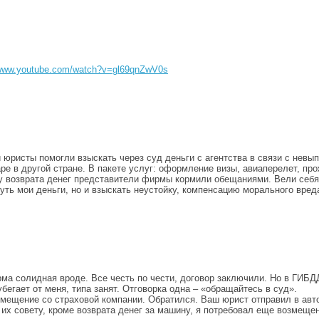
/www.youtube.com/watch?v=gl69qnZwV0s
 юристы помогли взыскать через суд деньги с агентства в связи с не
ре в другой стране. В пакете услуг: оформление визы, авиаперелет, прож
у возврата денег представители фирмы кормили обещаниями. Вели себя н
ть мои деньги, но и взыскать неустойку, компенсацию морального вре
рма солидная вроде. Все честь по чести, договор заключили. Но в ГИБД
бегает от меня, типа занят. Отговорка одна – «обращайтесь в суд».
мещение со страховой компании. Обратился. Ваш юрист отправил в авт
 их совету, кроме возврата денег за машину, я потребовал еще возмеще