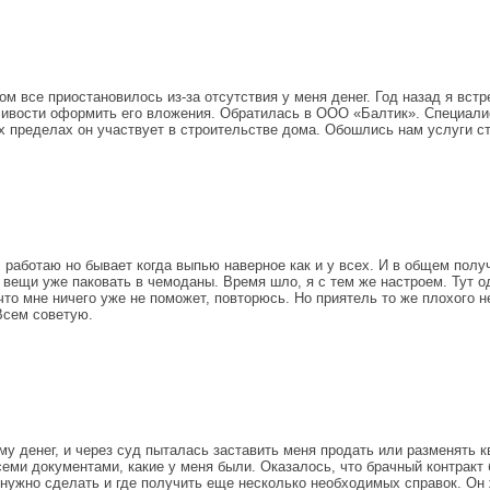
том все приостановилось из-за отсутствия у меня денег. Год назад я вс
ливости оформить его вложения. Обратилась в ООО «Балтик». Специали
х пределах он участвует в строительстве дома. Обошлись нам услуги с
 работаю но бывает когда выпью наверное как и у всех. И в общем полу
 вещи уже паковать в чемоданы. Время шло, я с тем же настроем. Тут 
о мне ничего уже не поможет, повторюсь. Но приятель то же плохого не
Всем советую.
у денег, и через суд пыталась заставить меня продать или разменять к
еми документами, какие у меня были. Оказалось, что брачный контракт
 нужно сделать и где получить еще несколько необходимых справок. Он