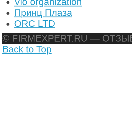
Vio organization
Принц Плаза
ORC LTD
© FIRMEXPERT.RU — ОТЗ
Back to Top