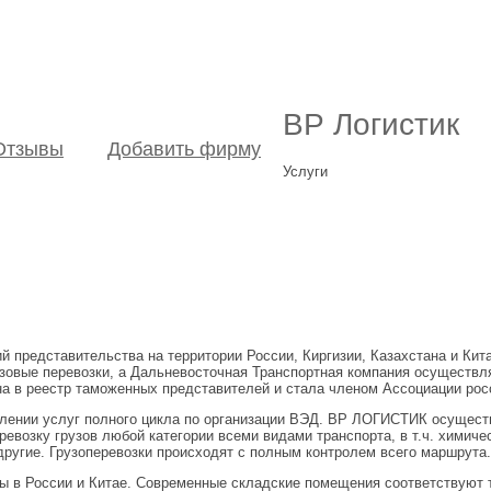
ВР Логистик
Отзывы
Добавить фирму
Услуги
представительства на территории России, Киргизии, Казахстана и Кита
узовые перевозки, а Дальневосточная Транспортная компания осуществ
 в реестр таможенных представителей и стала членом Ассоциации росс
лении услуг полного цикла по организации ВЭД. ВР ЛОГИСТИК осущест
ревозку грузов любой категории всеми видами транспорта, в т.ч. химиче
другие. Грузоперевозки происходят с полным контролем всего маршрута.
 в России и Китае. Современные складские помещения соответствуют т