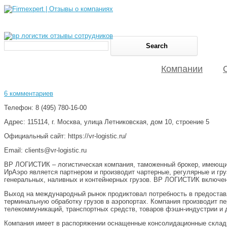
Компании
6 комментариев
Телефон: 8 (495) 780-16-00
Адрес: 115114, г. Москва, улица Летниковская, дом 10, строение 5
Официальный сайт: https://vr-logistic.ru/
Email: clients@vr-logistic.ru
ВР ЛОГИСТИК – логистическая компания, таможенный брокер, имеющий 
ИрАэро является партнером и производит чартерные, регулярные и гр
генеральных, наливных и контейнерных грузов. ВР ЛОГИСТИК включена
Выход на международный рынок продиктовал потребность в предостав
терминальную обработку грузов в аэропортах. Компания производит пе
телекоммуникаций, транспортных средств, товаров фэшн-индустрии и 
Компания имеет в распоряжении оснащенные консолидационные склады