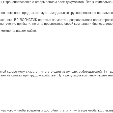
зы к транспортировке с оформлением всех документов. Это значительно
узов, компания предлагает мультимодальные грузоперевозки с использов
ать его. ВР ЛОГИСТИК не стоит на месте и разрабатывает новые проект
олучение прибыли, но и на процветание своей компании и бизнеса клие
 можно на нашем сайте.
 этой сфере могу сказать – что это один из лучших работодателей. Тут
ьно на словах при трудоустройстве. Ну и репутация компании играет на
 немного – чтобы вовремя и достойно платили, ну и еще чтобы коллекти