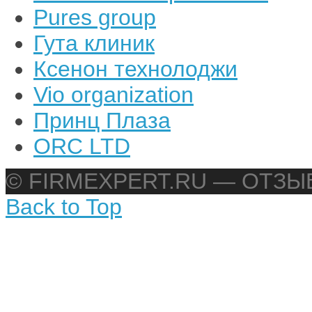
Pures group
Гута клиник
Ксенон технолоджи
Vio organization
Принц Плаза
ORC LTD
© FIRMEXPERT.RU — ОТЗ
Back to Top