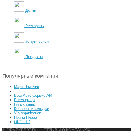
Детям
Рестораны
Услуги связи
Продукты
Популярные компании
Марк Пальчик
Бош Авто Сервис АМГ
Pures group
Гута клиник
Ксенон технолоджи
Vio organization
Принц Плаза
ORC LTD
© FIRMEXPERT.RU — ОТЗЫВЫ О КОМПАНИЯХ