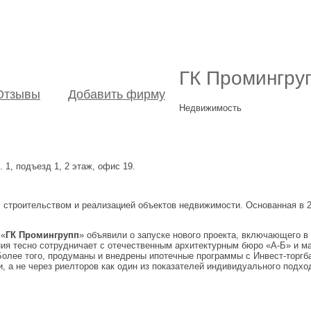
ГК Промингру
Отзывы
Добавить фирму
Недвижимость
. 1, подъезд 1, 2 этаж, офис 19.
строительством и реализацией объектов недвижимости. Основанная в 20
 «
ГК Промингрупп
» объявили о запуске нового проекта, включающего в
ния тесно сотрудничает с отечественным архитектурным бюро «А-Б» и 
Более того, продуманы и внедрены ипотечные программы с Инвест-торг
 а не через риелторов как один из показателей индивидуального подхо