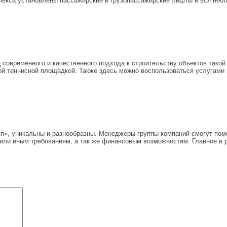
плекса установлены пассажирские и грузопассажирские лифты и вся не
современного и качественного подхода к строительству объектов такой
той теннисной площадкой. Также здесь можно воспользоваться услугами 
п», уникальны и разнообразны. Менеджеры группы компаний смогут пом
 или иным требованиям, а так же финансовым возможностям. Главное в 