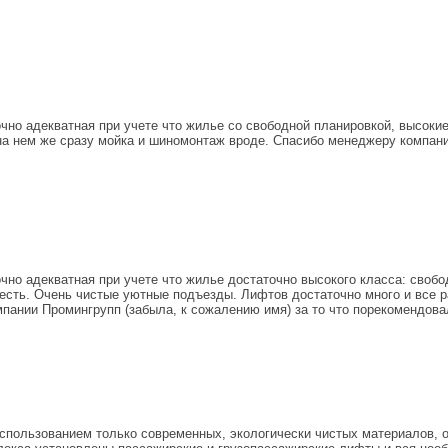
но адекватная при учете что жилье со свободной планировкой, высокие
 на нем же сразу мойка и шиномонтаж вроде. Спасибо менеджеру компан
о адекватная при учете что жилье достаточно высокого класса: свобод
е есть. Очень чистые уютные подъезды. Лифтов достаточно много и все р
мпании Промингрупп (забыла, к сожалению имя) за то что порекомендова
спользованием только современных, экологически чистых материалов, 