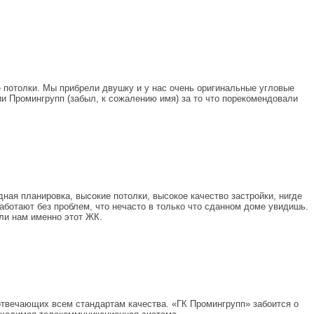
 потолки. Мы прибрели двушку и у нас очень оригинальные угловые
ии Промингрупп (забыл, к сожалению имя) за то что порекомендовали
ная планировка, высокие потолки, высокое качество застройки, нигде
аботают без проблем, что нечасто в только что сданном доме увидишь.
ли нам именно этот ЖК.
отвечающих всем стандартам качества. «ГК Промингрупп» забоится о