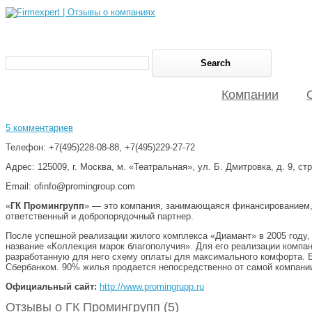
Компании
5 комментариев
Телефон: +7(495)228-08-88, +7(495)229-27-72
Адрес: 125009, г. Москва, м. «Театральная», ул. Б. Дмитровка, д. 9, стр
Email: ofinfo@promingroup.com
«
ГК Промингрупп
» — это компания, занимающаяся финансированием, 
ответственный и добропорядочный партнер.
После успешной реализации жилого комплекса «Диамант» в 2005 году,
название «Коллекция марок благополучия». Для его реализации компа
разработанную для него схему оплаты для максимального комфорта. 
Сбербанком. 90% жилья продается непосредственно от самой компании,
Официальный сайт:
http://www.promingrupp.ru
Отзывы о ГК Промингрупп (5)