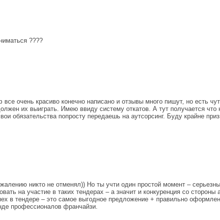
аниматься ????
 все очень красиво конечно написано и отзывы много пишут, но есть чу
 должен их выиграть. Имею ввиду систему откатов. А тут получается чт
вои обязательства попросту передаешь на аутсорсинг. Буду крайне приз
сожалению никто не отменял)) Но ты учти один простой момент – серье
овать на участие в таких тендерах – а значит и конкуренция со сторон
спех в тендере – это самое выгодное предложение + правильно оформле
анде профессионалов франчайзи.