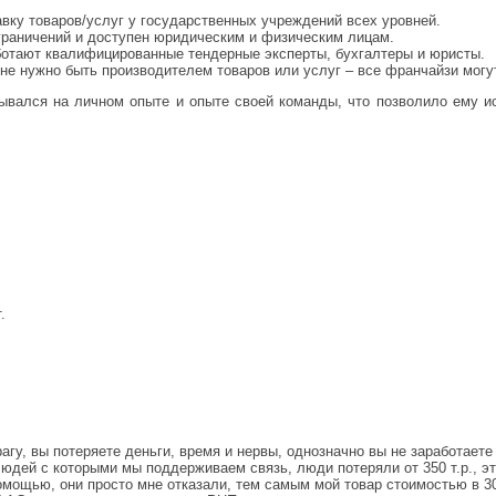
вку товаров/услуг у государственных учреждений всех уровней.
граничений и доступен юридическим и физическим лицам.
ботают квалифицированные тендерные эксперты, бухгалтеры и юристы.
 не нужно быть производителем товаров или услуг – все франчайзи могу
вывался на личном опыте и опыте своей команды, что позволило ему и
.
агу, вы потеряете деньги, время и нервы, однозначно вы не заработает
 людей с которыми мы поддерживаем связь, люди потеряли от 350 т.р., эт
помощью, они просто мне отказали, тем самым мой товар стоимостью в 300