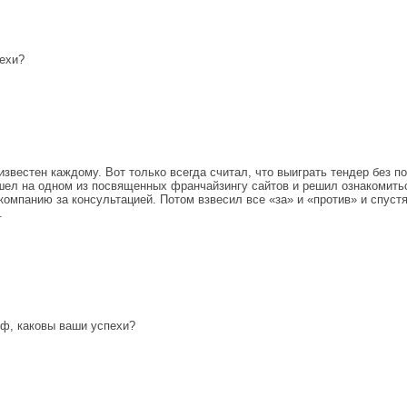
пехи?
известен каждому. Вот только всегда считал, что выиграть тендер без п
ашел на одном из посвященных франчайзингу сайтов и решил ознакомить
 компанию за консультацией. Потом взвесил все «за» и «против» и спус
.
йф, каковы ваши успехи?