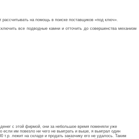
т рассчитывать на помощь в поиске поставщиков «под ключ».
сключить все подводные камни и отточить до совершенства механизм
е денег с этой фирмой, они за небольшое время поменяли уже
о если им повезло ни чего не выиграть и выше, я выиграл один
 т.р. лежит на складе и продать заказчику его не удалось. Таким