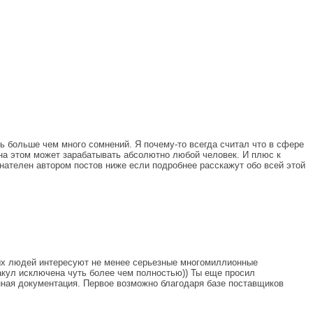
ть больше чем много сомнений. Я почему-то всегда считал что в сфере
о на этом может зарабатывать абсолютно любой человек. И плюс к
нателен автором постов ниже если подробнее расскажут обо всей этой
зных людей интересуют не менее серьезные многомиллионные
ы акул исключена чуть более чем полностью)) Ты еще просил
нная документация. Первое возможно благодаря базе поставщиков