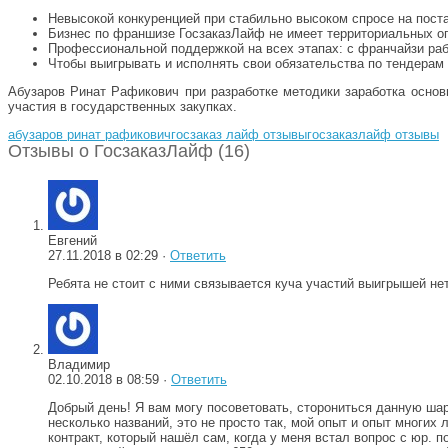
Невысокой конкуренцией при стабильно высоком спросе на поста
Бизнес по франшизе ГосзаказЛайф не имеет территориальных о
Профессиональной поддержкой на всех этапах: с франчайзи ра
Чтобы выигрывать и исполнять свои обязательства по тендерам
Абузаров Ринат Рафикович при разработке методики заработка осно
участия в государственных закупках.
абузаров ринат рафикович
госзаказ лайф отзывы
госзаказлайф отзывы
Отзывы о ГосзаказЛайф (16)
Евгений
27.11.2018 в 02:29 ·
Ответить
Ребята не стоит с ними связывается куча участий выигрышей нет
Владимир
02.10.2018 в 08:59 ·
Ответить
Добрый день! Я вам могу посоветовать, сторониться данную шар
несколько названий, это не просто так, мой опыт и опыт многих
контракт, который нашёл сам, когда у меня встал вопрос с юр. 