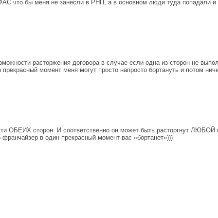
 ФАС что бы меня не занесли в РНП, а в основном люди туда попадали и
озможности расторжения договора в случае если одна из сторон не выпо
ин прекрасный момент меня могут просто напросто бортануть и потом ни
сти ОБЕИХ сторон. И соответственно он может быть расторгнут ЛЮБОЙ и
то франчайзер в один прекрасный момент вас «бортанет»)))