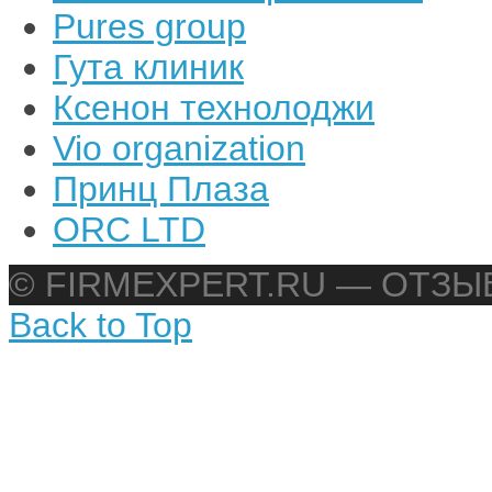
Pures group
Гута клиник
Ксенон технолоджи
Vio organization
Принц Плаза
ORC LTD
© FIRMEXPERT.RU — ОТЗ
Back to Top