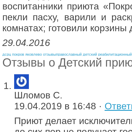
воспитанники приюта «Покро
пекли пасху, варили и рас
комнатах; готовили корзины 
29.04.2016
дсрц покров яковлево отзывы
православный детский реабилитационный
Отзывы о Детский при
Шломов С.
19.04.2019 в 16:48 ·
Ответ
Приют делает исключитель
до сих пор не получает го