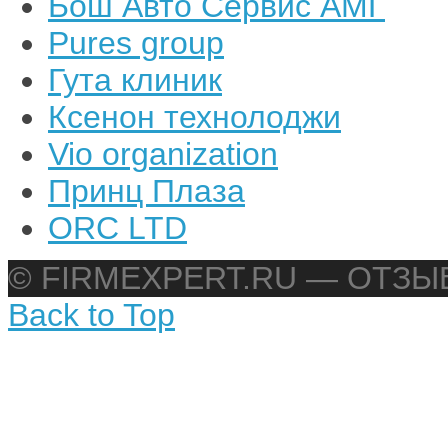
Бош Авто Сервис АМГ
Pures group
Гута клиник
Ксенон технолоджи
Vio organization
Принц Плаза
ORC LTD
© FIRMEXPERT.RU — ОТЗ
Back to Top