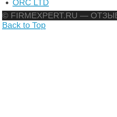
ORC LTD
© FIRMEXPERT.RU — ОТЗ
Back to Top