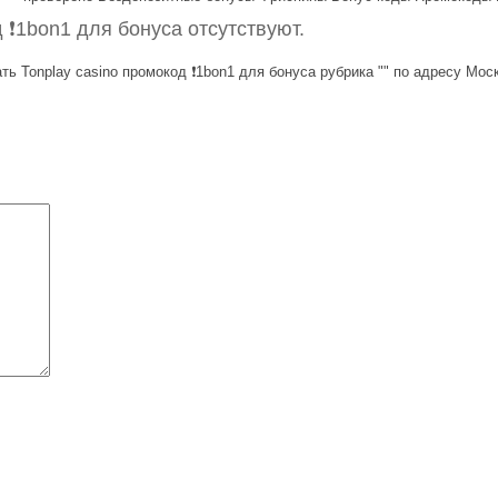
 ❗️1bon1 для бонуса отсутствуют.
ь Tonplay casino промокод ❗️1bon1 для бонуса рубрика "" по адресу Мос