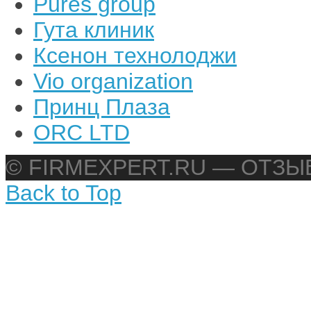
Pures group
Гута клиник
Ксенон технолоджи
Vio organization
Принц Плаза
ORC LTD
© FIRMEXPERT.RU — ОТЗ
Back to Top