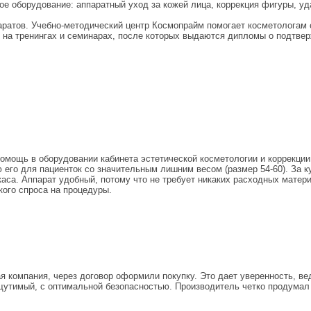
ое оборудование: аппаратный уход за кожей лица, коррекция фигуры, 
паратов. Учебно-методический центр Космопрайм помогает косметологам
 на тренингах и семинарах, после которых выдаются дипломы о подтве
ощь в оборудовании кабинета эстетической косметологии и коррекции 
го для пациенток со значительным лишним весом (размер 54-60). За кур
са. Аппарат удобный, потому что не требует никаких расходных матери
кого спроса на процедуры.
 компания, через договор оформили покупку. Это дает уверенность, ве
щутимый, с оптимальной безопасностью. Производитель четко продумал 