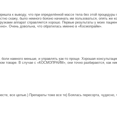
пришла к выводу, что при определённой массе тела без этой процедуры 
Честно скажу, было немного боязно начинать им пользоваться, опять же 
узками аппарат справляется хорошо. Первые результаты у моих пациент
чно». Очень довольна, что обратилась именно в «Космопрайм».
, боли намного меньше, и управлять как-то проще. Хорошая консультаци
мом товаре. В случае с «КОСМОПРАЙМ», они точно разбираются, как никт
, все целые.) Препараты тоже все те) Боялась пересорта, чудесно, чт