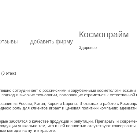
Космопрайм
Отзывы
Добавить фирму
Здоровье
 (3 этаж)
пешно сотрудничает с российскими и зарубежными косметологическими 
 подход и высокие технологии, помогающие стремиться к естественной 
я из России, Китая, Кореи и Европы. В отзывах о работе с Космопра
нюю роль для клиентов играет и ценовая политики компании: адекватны
орые заботятся о качестве продукции и репутации. Препараты и соврем
родукция уникальна тем, что в ней полностью отсутствуют консерванты
ые методы на пути к красоте.