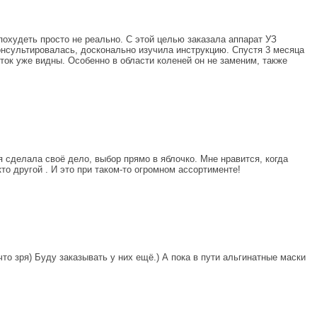
похудеть просто не реально. С этой целью заказала аппарат УЗ
консультировалась, досконально изучила инструкцию. Спустя 3 месяца
ок уже видны. Особенно в области коленей он не заменим, также
я сделала своё дело, выбор прямо в яблочко. Мне нравится, когда
о другой . И это при таком-то огромном ассортименте!
о зря) Буду заказывать у них ещё.) А пока в пути альгинатные маски