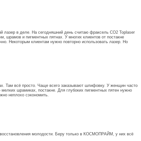
й лазер в деле. На сегодняшний день считаю фраксель CO2 Toplaser
и, шрамов и пигментных пятнах. У многих клиентов от постакне
очно. Некоторым клиентам нужно повторно использовать лазер. Но
х. Там всё просто. Чаще всего заказывают шлифовку. У женщин часто
о мелких шрамиках, постакне. Для глубоких пигментных пятен нужно
ожно неплохо сэкономить.
я восстановления молодости. Беру только в КОСМОПРАЙМ, у них всё