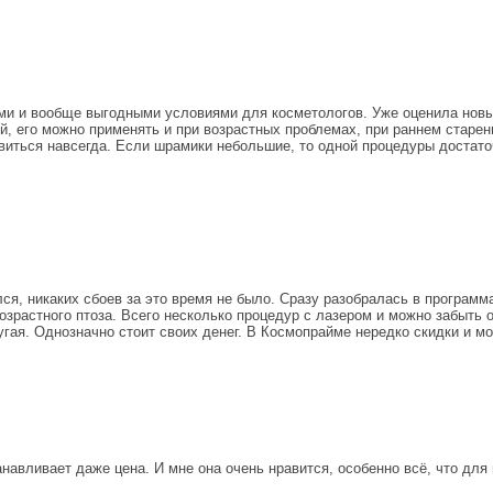
ми и вообще выгодными условиями для косметологов. Уже оценила новы
 его можно применять и при возрастных проблемах, при раннем старени
авиться навсегда. Если шрамики небольшие, то одной процедуры достат
 никаких сбоев за это время не было. Сразу разобралась в программа
возрастного птоза. Всего несколько процедур с лазером и можно забыть 
гая. Однозначно стоит своих денег. В Космопрайме нередко скидки и м
авливает даже цена. И мне она очень нравится, особенно всё, что дл