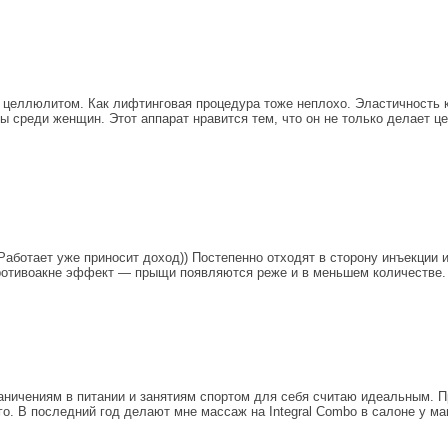
е с целлюлитом. Как лифтинговая процедура тоже неплохо. Эластичность
 среди женщин. Этот аппарат нравится тем, что он не только делает ц
Работает уже приносит доход)) Постепенно отходят в сторону инъекции
противоакне эффект — прыщи появляются реже и в меньшем количестве.
ичениям в питании и занятиям спортом для себя считаю идеальным. Про
го. В последний год делают мне массаж на Integral Combo в салоне у м