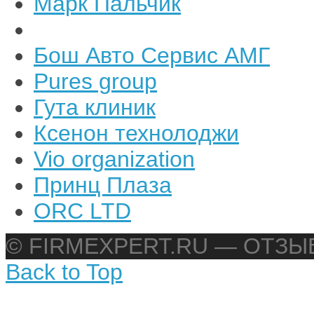
Марк Пальчик
Бош Авто Сервис АМГ
Pures group
Гута клиник
Ксенон технолоджи
Vio organization
Принц Плаза
ORC LTD
© FIRMEXPERT.RU — ОТЗ
Back to Top