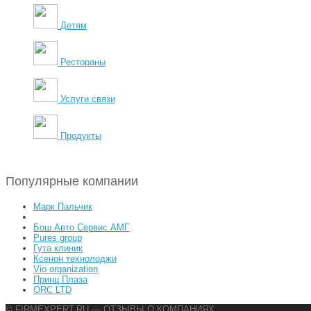
Детям
Рестораны
Услуги связи
Продукты
Популярные компании
Марк Пальчик
Бош Авто Сервис АМГ
Pures group
Гута клиник
Ксенон технолоджи
Vio organization
Принц Плаза
ORC LTD
© FIRMEXPERT.RU — ОТЗЫВЫ О КОМПАНИЯХ