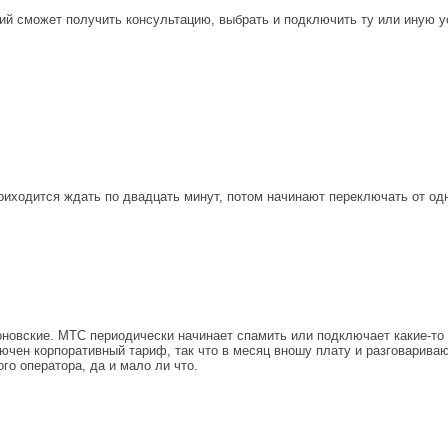
й сможет получить консультацию, выбрать и подключить ту или иную у
иходится ждать по двадцать минут, потом начинают переключать от одно
новские. МТС периодически начинает спамить или подключает какие-то п
чен корпоративный тариф, так что в месяц вношу плату и разговариваю
ого оператора, да и мало ли что.