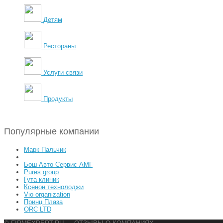
Детям
Рестораны
Услуги связи
Продукты
Популярные компании
Марк Пальчик
Бош Авто Сервис АМГ
Pures group
Гута клиник
Ксенон технолоджи
Vio organization
Принц Плаза
ORC LTD