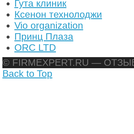
Гута клиник
Ксенон технолоджи
Vio organization
Принц Плаза
ORC LTD
© FIRMEXPERT.RU — ОТЗ
Back to Top