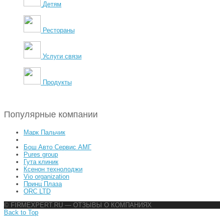
Детям
Рестораны
Услуги связи
Продукты
Популярные компании
Марк Пальчик
Бош Авто Сервис АМГ
Pures group
Гута клиник
Ксенон технолоджи
Vio organization
Принц Плаза
ORC LTD
© FIRMEXPERT.RU — ОТЗЫВЫ О КОМПАНИЯХ
Back to Top