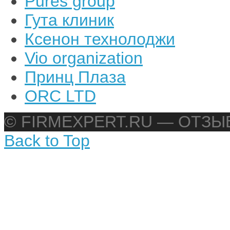
Pures group
Гута клиник
Ксенон технолоджи
Vio organization
Принц Плаза
ORC LTD
© FIRMEXPERT.RU — ОТЗ
Back to Top