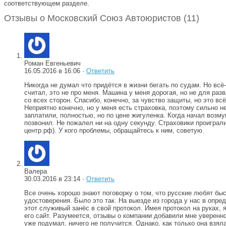
соответствующем разделе.
Отзывы о Московский Союз Автоюристов (11)
Роман Евгеньевич
16.05.2016 в 16:06 ·
Ответить
Никогда не думал что придётся в жизни бегать по судам. Но всё
считал, это не про меня. Машина у меня дорогая, но не для ра
со всех сторон. Спасибо, конечно, за чувство защиты, но это в
Неприятно конечно, но у меня есть страховка, поэтому сильно 
заплатили, полностью, но по цене жигуленка. Когда начал возм
позвонил. Не пожалел ни на одну секунду. Страховики проиграл
центр.рф). У кого проблемы, обращайтесь к ним, советую.
Валера
30.03.2016 в 23:14 ·
Ответить
Все очень хорошо знают поговорку о том, что русские любят быс
удостоверения. Было это так. На выезде из города у нас в опре
этот служивый занёс в свой протокол. Имея протокол на руках, 
его сайт. Разумеется, отзывы о компании добавили мне уверенн
уже подумал, ничего не получится. Однако, как только она взя