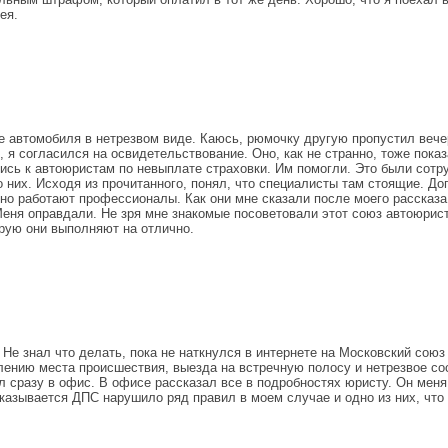
ея.
е автомобиля в нетрезвом виде. Каюсь, рюмочку другую пропустил вечер
м, я согласился на освидетельствование. Оно, как не странно, тоже пока
лись к автоюристам по невыплате страховки. Им помогли. Это были сот
 них. Исходя из прочитанного, понял, что специалисты там стоящие. Дого
но работают профессионалы. Как они мне сказали после моего рассказа
еня оправдали. Не зря мне знакомые посоветовали этот союз автоюристов
орую они выполняют на отлично.
. Не знал что делать, пока не наткнулся в интернете на Московский сою
ению места происшествия, выезда на встречную полосу и нетрезвое сос
л сразу в офис. В офисе рассказал все в подробностях юристу. Он меня
казывается ДПС нарушило ряд правил в моем случае и одно из них, что н