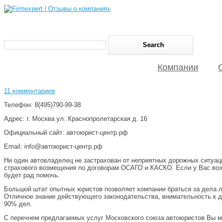
Компании
11 комментариев
Телефон: 8(495)790-99-38
Адрес: г. Москва ул. Краснопролетарская д. 16
Официальный сайт: автоюрист-центр.рф
Email: info@автоюрист-центр.рф
Ни один автовладелец не застрахован от неприятных дорожных ситуац
страхового возмещения по договорам ОСАГО и КАСКО. Если у Вас воз
будет рад помочь.
Большой штат опытных юристов позволяет компании браться за дела лю
Отличное знание действующего законодательства, внимательность к д
90% дел.
С перечнем предлагаемых услуг Московского союза автоюристов Вы м