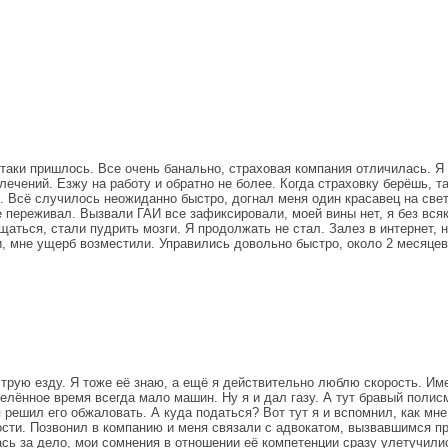
-таки пришлось. Все очень банально, страховая компания отличилась. Я
звлечений. Езжу на работу и обратно не более. Когда страховку берёшь,
сё. Всё случилось неожиданно быстро, догнал меня один красавец на св
не переживал. Вызвали ГАИ все зафиксировали, моей вины нет, я без вс
ущаться, стали пудрить мозги. Я продолжать не стал. Залез в интернет
и, мне ущерб возместили. Управились довольно быстро, около 2 месяце
трую езду. Я тоже её знаю, а ещё я действительно люблю скорость. Име
делённое время всегда мало машин. Ну я и дал газу. А тут бравый полисм
я решил его обжаловать. А куда податься? Вот тут я и вспомнил, как м
ости. Позвонил в компанию и меня связали с адвокатом, вызвавшимся п
лась за дело, мои сомнения в отношении её компетенции сразу улетучили