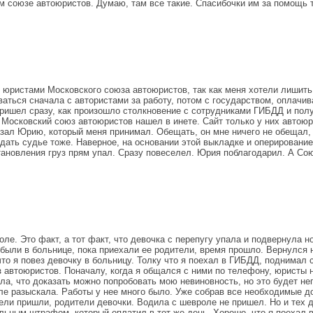
 союзе автоюристов. Думаю, там все такие. Спасибочки им за помощь т
с юристами Московского союза автоюристов, так как меня хотели лишить
ться сначала с автористами за работу, потом с государством, оплачив
пришел сразу, как произошло столкновение с сотрудниками ГИБДД и полу
Московский союз автоюристов нашел в инете. Сайт только у них автоюри
азал Юрию, который меня принимал. Обещать, он мне ничего не обещал, 
идать судье тоже. Наверное, на основании этой выкладке и оперирован
ановления груз прям упал. Сразу повеселел. Юрия поблагодарил. А Союз
. Это факт, а тот факт, что девочка с перепугу упала и подвернула но
а были в больнице, пока приехали ее родители, время прошло. Вернулся
то я повез девочку в больницу. Толку что я поехал в ГИБДД, поднимал 
з автоюристов. Поначалу, когда я общался с ними по телефону, юристы н
а, что доказать можно попробовать мою невиновность, но это будет неп
е разыскала. Работы у нее много было. Уже собрав все необходимые док
тели пришли, родители девочки. Водила с шевроле не пришел. Но и тех 
ьным штрафом, который оплатил в тот же день. Хорошо, что я поехал в