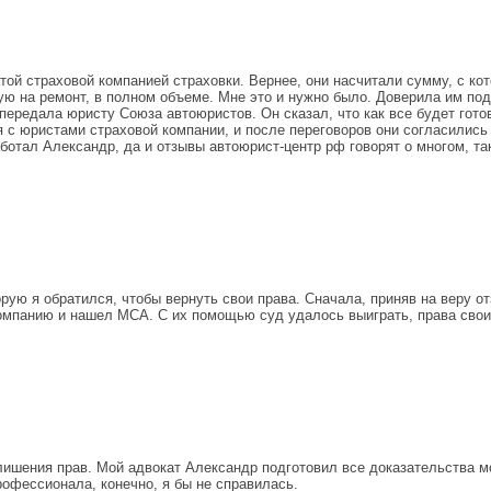
ой страховой компанией страховки. Вернее, они насчитали сумму, с ко
ую на ремонт, в полном объеме. Мне это и нужно было. Доверила им по
редала юристу Союза автоюристов. Он сказал, что как все будет готово
 с юристами страховой компании, и после переговоров они согласились 
аботал Александр, да и отзывы автоюрист-центр рф говорят о многом, так
орую я обратился, чтобы вернуть свои права. Сначала, приняв на веру 
омпанию и нашел МСА. С их помощью суд удалось выиграть, права свои 
ишения прав. Мой адвокат Александр подготовил все доказательства мо
офессионала, конечно, я бы не справилась.