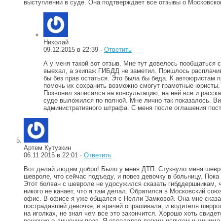
выступлении в суде. Она подтверждает все отзывы о Московском
Николай
09.12.2015 в 22:39 ·
Ответить
А у меня такой вот отзыв. Мне тут довелось пообщаться 
выехал, а экипаж ГИБДД не заметил. Пришлось расплачива
бы без прав остаться. Это была бы беда. К автоюристам 
помочь их сохранить возможно смогут грамотные юристы. 
Позвонил записался на консультацию, на ней все и расск
суде выложился по полной. Мне лично так показалось. В
административного штрафа. С меня после оглашения пост
Артем Кутузкин
06.11.2015 в 22:01 ·
Ответить
Вот делай людям добро! Было у меня ДТП. Стукнуло меня шевроле
шевроле, что сейчас подъеду, и повез девочку в больницу. Пок
Этот болван с шевроле не удосужился сказать гибддершникам, ч
никого не канает, что я там делал. Обратился в Московский сою
офис. В офисе я уже общался с Нелли Замковой. Она мне сказал
пострадавшей девочке, и врачей опрашивала, и водителя шеррол
на иголках, не знал чем все это закончится. Хорошо хоть свиде
решение о лишении прав. Я отделался легким испугом и минимал