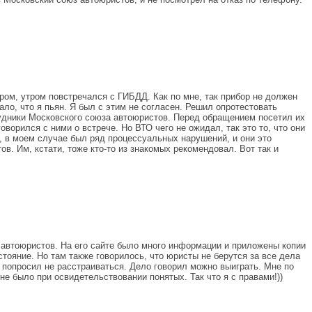
ом, утром повстречался с ГИБДД. Как по мне, так прибор не должен
зало, что я пьян. Я был с этим не согласен. Решил опротестовать
рудники Московского союза автоюристов. Перед обращением посетил их
ворился с ними о встрече. Но ВТО чего не ожидал, так это то, что они
, в моем случае был ряд процессуальных нарушений, и они это
. Им, кстати, тоже кто-то из знакомых рекомендовал. Вот так и
з автоюристов. На его сайте было много информации и приложены копии
тояние. Но там также говорилось, что юристы не берутся за все дела
 попросил не расстраиваться. Дело говорил можно выиграть. Мне по
е было при освидетельствовании понятых. Так что я с правами!))