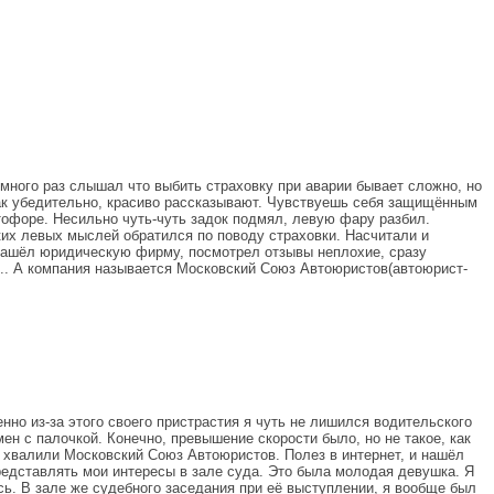
 много раз слышал что выбить страховку при аварии бывает сложно, но
 так убедительно, красиво рассказывают. Чувствуешь себя защищённым
етофоре. Несильно чуть-чуть задок подмял, левую фару разбил.
яких левых мыслей обратился по поводу страховки. Насчитали и
, нашёл юридическую фирму, посмотрел отзывы неплохие, сразу
в.. А компания называется Московский Союз Автоюристов(автоюрист-
нно из-за этого своего пристрастия я чуть не лишился водительского
ен с палочкой. Конечно, превышение скорости было, но не такое, как
не хвалили Московский Союз Автоюристов. Полез в интернет, и нашёл
редставлять мои интересы в зале суда. Это была молодая девушка. Я
сь. В зале же судебного заседания при её выступлении, я вообще был