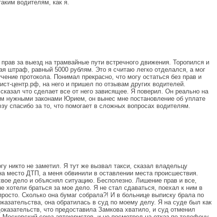
аким водителям, как я.
 прав за выезд на трамвайные пути встречного движения. Торопился и
ая штраф, равный 5000 рублям. Это я считаю легко отделался, а мог
чение протокола. Понимал прекрасно, что могу остаться без прав и
ст-центр.рф, на него и пришел по отзывам других водителей.
сказал что сделает все от него зависящее. Я поверил. Он реально на
ием нужными законами Юрием, он вынес мне постановление об уплате
у спасибо за то, что помогает в сложных вопросах водителям.
гу никто не заметил. Я тут же вызвал такси, сказал владельцу
 на место ДТП, а меня обвинили в оставлении места происшествия.
свое дело и объяснял ситуацию. Бесполезно. Лишение прав и все,
е хотели браться за мое дело. Я не стал сдаваться, поехал к ним в
росто. Сколько она бумаг собрала?! И в больнице выписку брала по
азательства, она обратилась в суд по моему делу. Я на суде был как
доказательств, что предоставила Замкова хватило, и суд отменил
 Московский союз автоюристов, и не посмотрел на отказ по телефону.