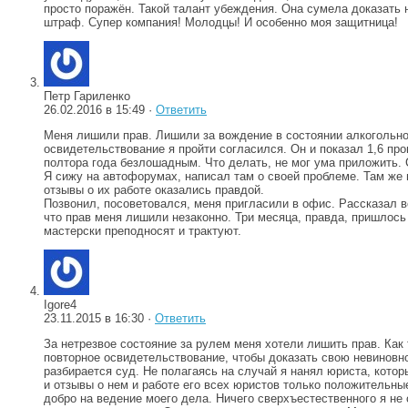
просто поражён. Такой талант убеждения. Она сумела доказать
штраф. Супер компания! Молодцы! И особенно моя защитница!
Петр Гариленко
26.02.2016 в 15:49 ·
Ответить
Меня лишили прав. Лишили за вождение в состоянии алкогольно
освидетельствование я пройти согласился. Он и показал 1,6 про
полтора года безлошадным. Что делать, не мог ума приложить. С
Я сижу на автофорумах, написал там о своей проблеме. Там же
отзывы о их работе оказались правдой.
Позвонил, посоветовался, меня пригласили в офис. Рассказал 
что прав меня лишили незаконно. Три месяца, правда, пришлось 
мастерски преподносят и трактуют.
Igore4
23.11.2015 в 16:30 ·
Ответить
За нетрезвое состояние за рулем меня хотели лишить прав. Как
повторное освидетельствование, чтобы доказать свою невиновнос
разбирается суд. Не полагаясь на случай я нанял юриста, кото
и отзывы о нем и работе его всех юристов только положительны
добро на ведение моего дела. Ничего сверхъестественного я не