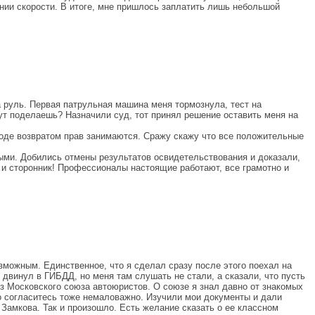
нии скорости. В итоге, мне пришлось заплатить лишь небольшой
 руль. Первая патрульная машина меня тормознула, тест на
тут поделаешь? Назначили суд, тот принял решение оставить меня на
роде возвратом прав занимаются. Сражу скажу что все положительные
ыми. Добились отмены результатов освидетельствования и доказали,
к и сторонник! Профессионалы настоящие работают, все грамотно и
озможным. Единственное, что я сделал сразу после этого поехал на
 двинул в ГИБДД, но меня там слушать не стали, а сказали, что пусть
из Московского союза автоюристов. О союзе я знал давно от знакомых
это согласитесь тоже немаловажно. Изучили мои документы и дали
Замкова. Так и произошло. Есть желание сказать о ее классном