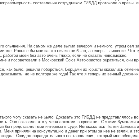
 неправомерность составления сотрудником ГИБДД протокола о превыше
го опьянения. На самом же деле выпил вечером и немного, утром сел за
милле. Раньше бы мне за это ничего не было, а теперь – лишение. Что 
 работой моей без авто очень тяжко, если не сказать невозможно.
 мне и посоветовали в Московский Союз Автоюристов обратиться, они в
все, как было, решили побороться. Борцами их юристы оказались отменн
доказывать, но не полтора же года! Так что я теперь их вечный должни
 такого могу сказать не было. Доказать это ГИБДД не представлялось в
ть. Оно показало, что у меня алкоголя в крови нет. С этими бумагами я
рый бы представлял мои интересы в суде. Им оказалась Нелли Замкова 
е. Меня приняли на консультацию и денег при этом за нее не взяли, а 
 ожидал. Ожидал оправдательного постановления, который мне обещала 