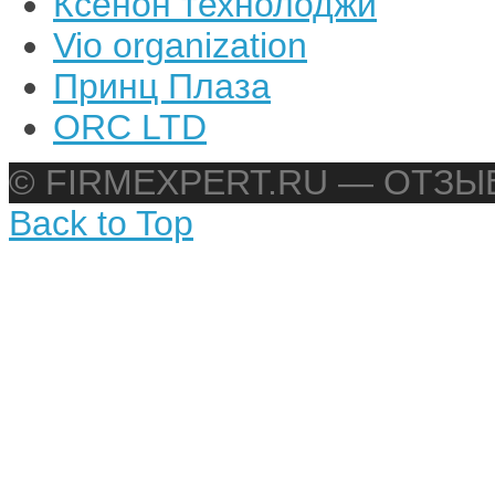
Ксенон технолоджи
Vio organization
Принц Плаза
ORC LTD
© FIRMEXPERT.RU — ОТЗ
Back to Top