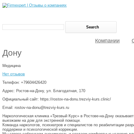
Компании
Дону
Медицина
Нет отзывов
Телефон: +79604426420
Адрес: Ростов-на-Дону, ул. Благодатная, 170
Официальный сайт: https://rostov-na-donu.trezviy-kurs.clinic/
Email: rostov-na-donu@trezviy-kurs.ru
Наркологическая клиника «Трезвый Курс» в Ростове-на-Дону оказывае
выезжаем на дом для экстренной помощи.
Команда наркологов, психиатров и специалистов по реабилитации ра
поддержки и психологической коррекции.
Мы строго соблюдаем анонимность и создаем комфортные условия для 