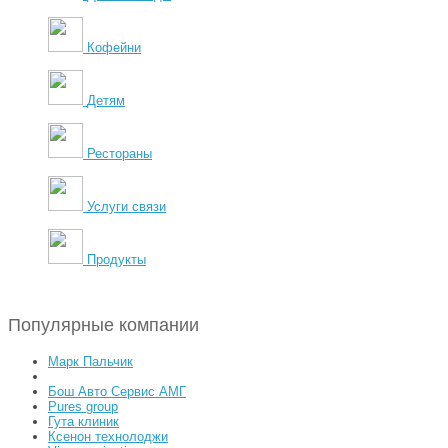
Кофейни
Детям
Рестораны
Услуги связи
Продукты
Популярные компании
Марк Пальчик
Бош Авто Сервис АМГ
Pures group
Гута клиник
Ксенон технолоджи