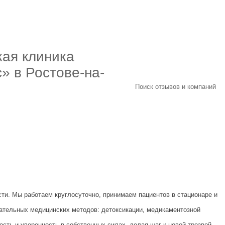
кая клиника
» в Ростове-на-
Поиск отзывов и компаний
ти. Мы работаем круглосуточно, принимаем пациентов в стационаре и
ательных медицинских методов: детоксикации, медикаментозной
сть и уверенность в собственных силах, делая шаг к новой трезвой