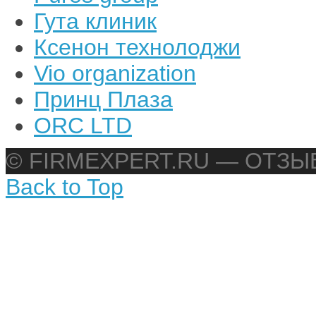
Гута клиник
Ксенон технолоджи
Vio organization
Принц Плаза
ORC LTD
© FIRMEXPERT.RU — ОТЗ
Back to Top