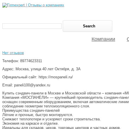
Компании
Нет отзывов
Телефон: 89774623311
Адрес: Москва, улица 40 лет Октября, д. 3А
Официальный сайт: https://mospaneli.ru/
Email: paneli100@yandex.ru
Купить сэндвич-панели в Москве и Московской области – компания 
Компания «МОСПАНЕЛИ» — крупнейший производитель сэндвич-панелей 
оснащен современным оборудованием, включая автоматические линии IL
соблюдение геометрии теплоизоляционного слоя.
Преимущества сэндвич-панелей
Лёгкие и прочные, быстро монтируются.
Снижают теплопотери и ускоряют сроки строительства.
Экономия на каркасе и отделке.
Идеальны для складов, цехов, торговых центров и частных домов.