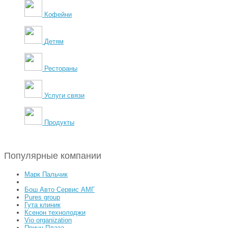
Кофейни
Детям
Рестораны
Услуги связи
Продукты
Популярные компании
Марк Пальчик
Бош Авто Сервис АМГ
Pures group
Гута клиник
Ксенон технолоджи
Vio organization
Принц Плаза