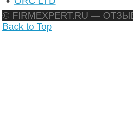
ORC LTD
© FIRMEXPERT.RU — ОТЗ
Back to Top