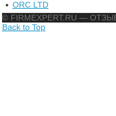
ORC LTD
© FIRMEXPERT.RU — ОТЗ
Back to Top