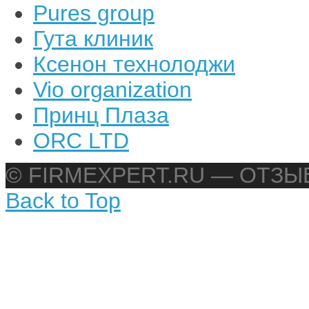
Pures group
Гута клиник
Ксенон технолоджи
Vio organization
Принц Плаза
ORC LTD
© FIRMEXPERT.RU — ОТЗ
Back to Top