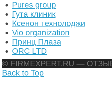
Pures group
Гута клиник
Ксенон технолоджи
Vio organization
Принц Плаза
ORC LTD
© FIRMEXPERT.RU — ОТЗ
Back to Top