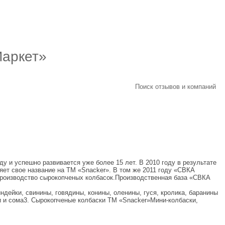
аркет»
Поиск отзывов и компаний
 и успешно развивается уже более 15 лет. В 2010 году в результате
яет свое название на ТМ «Snacker». В том же 2011 году «СВКА
 производство сырокопченых колбасок.Производственная база «СВКА
дейки, свинины, говядины, конины, оленины, гуся, кролика, баранины
ки и сома3. Сырокопченые колбаски ТМ «Snacker»Мини-колбаски,