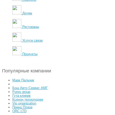
Детям
Рестораны
Услуги связи
Продукты
Популярные компании
Марк Пальчик
Бош Авто Сервис АМГ
Pures group
Гута клиник
Ксенон технолоджи
Vio organization
Принц Плаза
ORC LTD