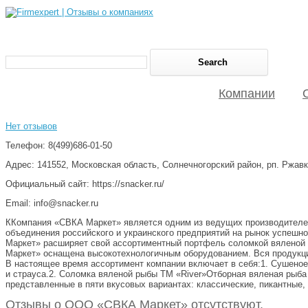
Компании
Нет отзывов
Телефон: 8(499)686-01-50
Адрес: 141552, Московская область, Солнечногорский район, рп. Ржавк
Официальный сайт: https://snacker.ru/
Email: info@snacker.ru
ККомпания «СВКА Маркет» является одним из ведущих производителей м
объединения российского и украинского предприятий на рынок успешно
Маркет» расширяет свой ассортиментный портфель соломкой вяленой р
Маркет» оснащена высокотехнологичным оборудованием. Вся продукци
В настоящее время ассортимент компании включает в себя:1. Сушеное 
и страуса.2. Соломка вяленой рыбы ТМ «River»Отборная вяленая рыба
представленные в пяти вкусовых вариантах: классические, пикантные, 
Отзывы о ООО «СВКА Маркет» отсутствуют.