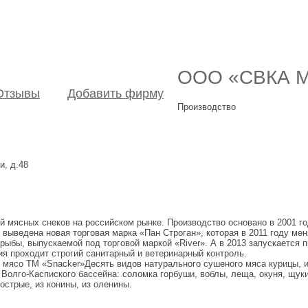
ООО «СВКА М
Отзывы
Добавить фирму
Производство
и, д.48
ясных снеков на российском рынке. Производство основано в 2001 году
 выведена новая торговая марка «Пан Строган», которая в 2011 году мен
ыбы, выпускаемой под торговой маркой «River». А в 2013 запускается
я проходит строгий санитарный и ветеринарный контроль.
мясо ТМ «Snacker»Десять видов натурального сушеного мяса курицы, ин
 Волго-Каспиского бассейна: соломка горбуши, воблы, леща, окуня, щу
острые, из конины, из оленины.