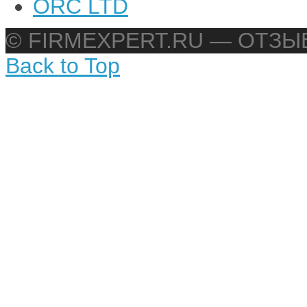
ORC LTD
© FIRMEXPERT.RU — ОТЗ
Back to Top