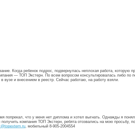
вание. Когда ребенок подрос, подвернулась неплохая работа, которую 
омпания — ТОП Экстерн. По всем вопросом консультировалась либо по 
 в вузе и внесением в реестр. Сейчас работаю, на работу взяли.
мя попрекал, что у меня нет диплома и хотел выгнать. Однажды я понял
и получить компания ТОП Экстерн, ребята отозвались на мою просьбу, п
z@topextern.ru
, мобильный 8-905-2004554