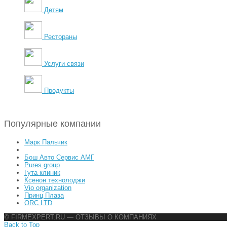
Детям
Рестораны
Услуги связи
Продукты
Популярные компании
Марк Пальчик
Бош Авто Сервис АМГ
Pures group
Гута клиник
Ксенон технолоджи
Vio organization
Принц Плаза
ORC LTD
© FIRMEXPERT.RU — ОТЗЫВЫ О КОМПАНИЯХ
Back to Top