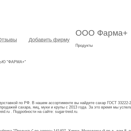
ООО Фарма+
Отзывы
Добавить фирму
Продукты
ТЬЮ "ФАРМА+"
 доставкой по РФ. В нашем ассортименте вы найдете сахар ГОСТ 33222-20
одажей сахара, яиц, муки и крупы с 2013 года. За это время мы успел
d.ru . Подробности на сайте: sugar-treid.ru.
убрика "Продукты" по адресу 141407, Химки, Молодежный пр-д, дом 8,