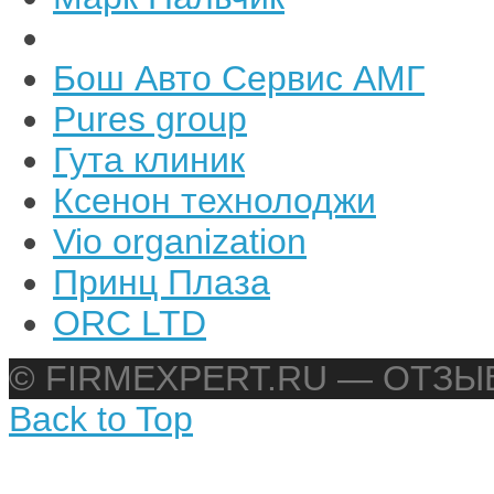
Бош Авто Сервис АМГ
Pures group
Гута клиник
Ксенон технолоджи
Vio organization
Принц Плаза
ORC LTD
© FIRMEXPERT.RU — ОТЗ
Back to Top