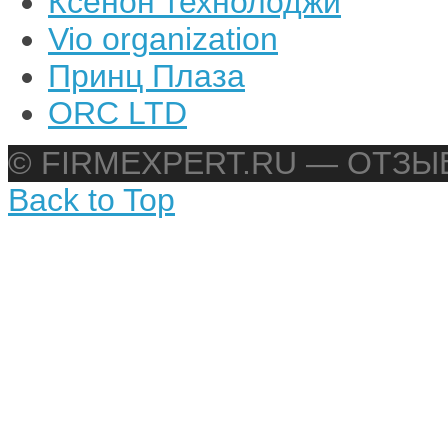
Ксенон технолоджи
Vio organization
Принц Плаза
ORC LTD
© FIRMEXPERT.RU — ОТЗ
Back to Top