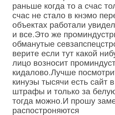
раньше когда то а счас то
счас не стало в кнэмо пе
объектах работали увидел
и все.Это же проминдустр
обманутые севзапспецстр
верите если тут какой ни
лицо возносит проминдус
кидалово.Лучше посмотри
кинуэы тысячи есть сайт в
штрафы и только за белую
тогда можно.И прошу заме
распостроняются