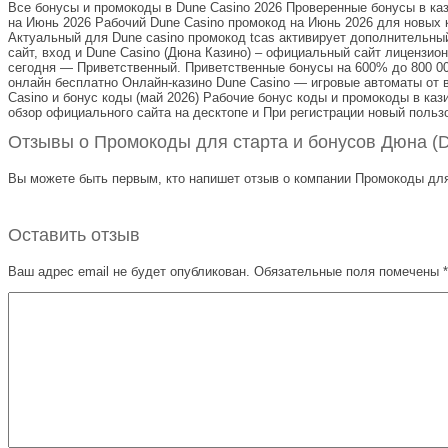
Все бонусы и промокоды в Dune Casino 2026 Проверенные бонусы в ка
на Июнь 2026 Рабочий Dune Casino промокод на Июнь 2026 для новых к
Актуальный для Dune casino промокод tcas активирует дополнительный
сайт, вход и Dune Casino (Дюна Казино) – официальный сайт лицензион
сегодня — Приветственный. Приветственные бонусы на 600% до 800 000 
онлайн бесплатно Онлайн-казино Dune Casino — игровые автоматы от
Casino и бонус коды (май 2026) Рабочие бонус коды и промокоды в каз
обзор официального сайта на десктопе и При регистрации новый польз
Отзывы о Промокоды для старта и бонусов Дюна (Du
Вы можете быть первым, кто напишет отзыв о компании Промокоды для 
Оставить отзыв
Ваш адрес email не будет опубликован.
Обязательные поля помечены
*