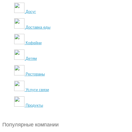
Досуг
Доставка еды
Кофейни
Детям
Рестораны
Услуги связи
Продукты
Популярные компании