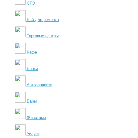
СТО
Всё для ремонта
Торговые центры
Кафе
Банки
Автозапчасти
Бары
Животные
Услуги