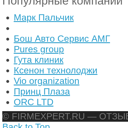
Популярные компании
Марк Пальчик
Бош Авто Сервис АМГ
Pures group
Гута клиник
Ксенон технолоджи
Vio organization
Принц Плаза
ORC LTD
© FIRMEXPERT.RU — ОТЗ
Back to Top