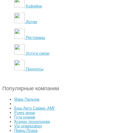
Кофейни
Детям
Рестораны
Услуги связи
Продукты
Популярные компании
Марк Пальчик
Бош Авто Сервис АМГ
Pures group
Гута клиник
Ксенон технолоджи
Vio organization
Принц Плаза