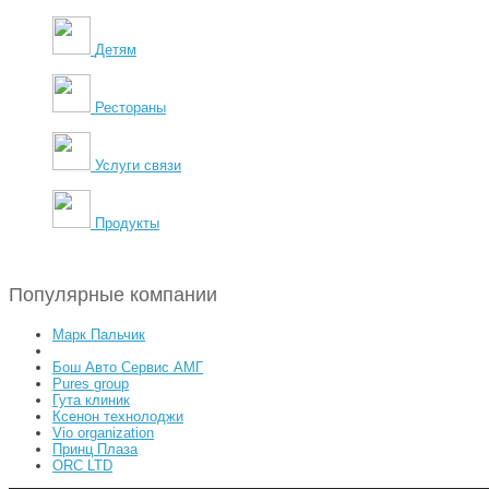
Детям
Рестораны
Услуги связи
Продукты
Популярные компании
Марк Пальчик
Бош Авто Сервис АМГ
Pures group
Гута клиник
Ксенон технолоджи
Vio organization
Принц Плаза
ORC LTD