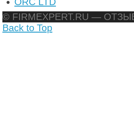
ORC LTD
© FIRMEXPERT.RU — ОТЗ
Back to Top