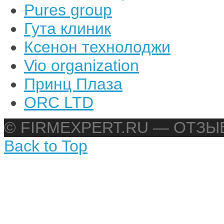
Pures group
Гута клиник
Ксенон технолоджи
Vio organization
Принц Плаза
ORC LTD
© FIRMEXPERT.RU — ОТЗ
Back to Top