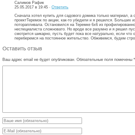
Салимов Рафик
25.05.2017 в 19:45 ·
Ответить
Сначала хотел купить для садового домика только материал, а с
проектТеремок по акции, как-то убедили и я решился. Больших и
поторапливала. Остановился на Теремке 6х6 из профилированног
неспециалиста сложновато. Но вроде все разумно и я решил пус
смотрится шикарно, пусть будет пока все натурально, если что
переберемся на постоянное жительство. Обживемся, будем строи
Оставить отзыв
Ваш адрес email не будет опубликован.
Обязательные поля помечены
*