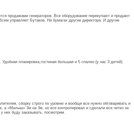
ются продажами генераторов. Все оборудование перекупают и продают
 Всем управляет Бутаков, На бумагах другие директора. И другие
 Удобная планировка,гостиная большая и 5 спален (у нас 3 детей).
лителем, сборку строго по уровню и вообще все нужно обговаривать и
к, а «Малыш» 3м на 3м, но все контролировал и сделали все четко за
у них буду заказывать, посмотрим.