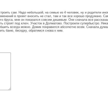
троить сам. Надо небольшой, на семью из 4 человек, ну и родители ино
зменений в проект вносить не стал, там и так все хорошо продумано. Сам
о бруса, мне он показался совсем дешевым. Они сначала все рассказали
ть строят под ключ. Участок в Долматово. Построили супербыстро. Ника
 обшить всегда можно. Домик понравился абсолютно всем. Сначала дума
ть баню, беседку, обратимся снова к ним.