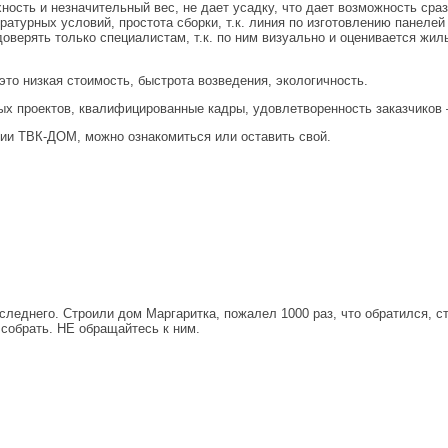
ость и незначительный вес, не дает усадку, что дает возможность сра
турных условий, простота сборки, т.к. линия по изготовлению панелей
оверять только специалистам, т.к. по ним визуально и оценивается жи
то низкая стоимость, быстрота возведения, экологичность.
ых проектов, квалифицированные кадры, удовлетворенность заказчиков
ии ТВК-ДОМ, можно ознакомиться или оставить свой.
последнего. Строили дом Маргаритка, пожалел 1000 раз, что обратился,
собрать. НЕ обращайтесь к ним.