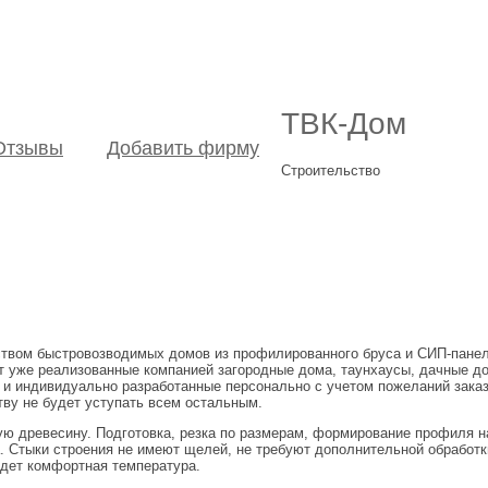
ТВК-Дом
Отзывы
Добавить фирму
Строительство
твом быстровозводимых домов из профилированного бруса и СИП-панел
 уже реализованные компанией загородные дома, таунхаусы, дачные до
ак и индивидуально разработанные персонально с учетом пожеланий зак
тву не будет уступать всем остальным.
ю древесину. Подготовка, резка по размерам, формирование профиля на
. Стыки строения не имеют щелей, не требуют дополнительной обработ
будет комфортная температура.