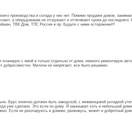
Своего производства и склада у них нет. Помимо продажи домов, занима
учают, а оборудование не отгружают и оттягивают сроки до последнего.
ейшен, ТВК Дом, ТПС Россия и пр. Будьте с ними осторожнее!!!
 я планирую с ямой и только отдельно от дома, немного ремонтирую авто.
ют добросовестно. Мелочи не напрягают, все было решаемо.
ьно. Брус конечно должен быть заводской, с межвенцовой укладкой утеп
огда уже сделано. Это если по дому. Я заказывал хоть и небольшой доми
мно. Если не разочаруюсь в домике, разживусь, может и добротный дом 